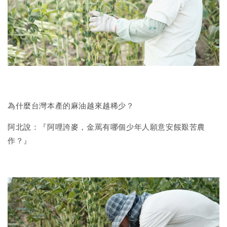
為什麼台灣本產的麻油越來越稀少？
阿北說：『阿哩誇麥，金罵有哪個少年人願意安餒艱苦農
作？』