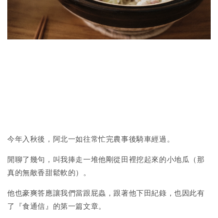
今年入秋後，阿北一如往常忙完農事後騎車經過。
閒聊了幾句，叫我捧走一堆他剛從田裡挖起來的小地瓜（那
真的無敵香甜鬆軟的）。
他也豪爽答應讓我們當跟屁蟲，跟著他下田紀錄，也因此有
了『食通信』的第一篇文章。