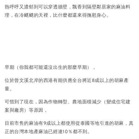
熱呼呼又濃郁到可以穿透牆壁，飄香到隔壁鄰居家的麻油料
理，在冷颼颼的天裡，比什麼都還來得撫慰身心。
早期（你我都可能還沒出生的那麼早期），
位於曾文溪北岸的西港有能供應全台將近8成以上的胡麻產
量。
可惜到了現在，因為作物轉型、農地面積減少（變成住宅建
案與廠房）等原因，
目前市售的麻油有9成以上都使用從泰國等地引進的胡麻，真
正的台灣本地產麻油已經連10％都不到。