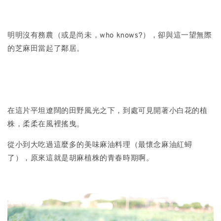
明明沒有務農（或是尚未，who knows?），卻與這一望無際
的芝麻田當起了鄰居。
在這片平坦遼闊的田野風光之下，到處可見開著小白花的植
株，柔柔在風裡搖曳。
從小到大吃過這麼多的美味麻油料理（最懷念麻油紅蟳
了），原來這就是胡麻植株的青春時期啊。