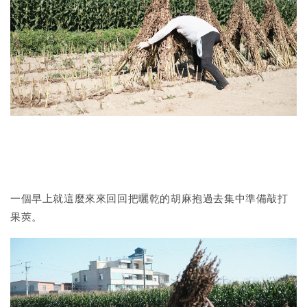
一個早上就這麼來來回回把曬乾的胡麻抱過去集中準備敲打
果莢。