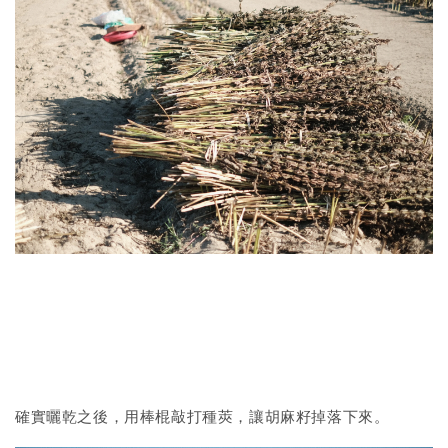
確實曬乾之後，用棒棍敲打種莢，讓胡麻籽掉落下來。