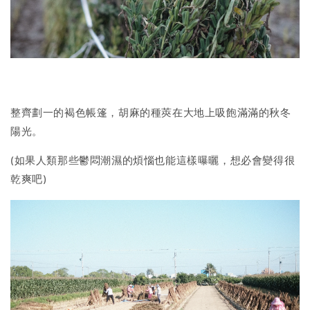
整齊劃一的褐色帳篷，胡麻的種莢在大地上吸飽滿滿的秋冬
陽光。
(如果人類那些鬱悶潮濕的煩惱也能這樣曝曬，想必會變得很
乾爽吧)