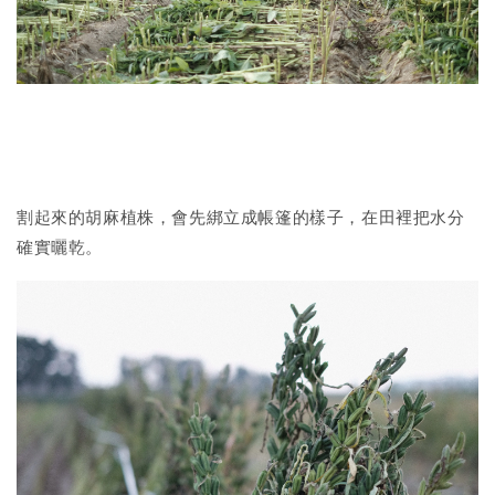
割起來的胡麻植株，會先綁立成帳篷的樣子，在田裡把水分
確實曬乾。