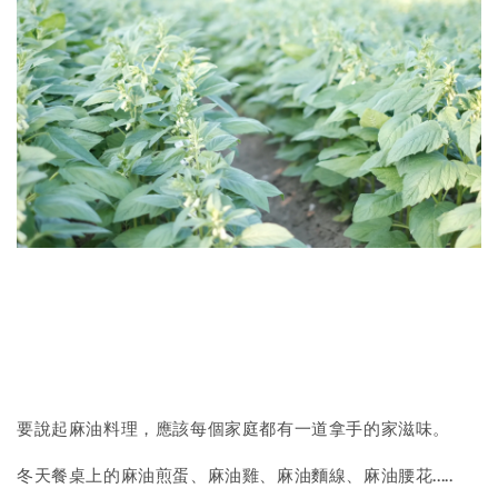
要說起麻油料理，應該每個家庭都有一道拿手的家滋味。
冬天餐桌上的麻油煎蛋、麻油雞、麻油麵線、麻油腰花.....