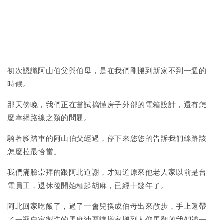
初次認識阿山伯父與伯母，是在我們剛搬到新家不到一週的
時候。
那天傍晚，我們正在嘗試搞懂房子外部的電箱設計，還有怎
麼牽網路線之類的問題。
騎著腳踏車的阿山伯父經過，停下來悠悠的告訴我們線路該
怎麼拉最恰當。
我們滿臉崇拜的跟阿北道謝，才知道原來他老人家以前是台
電員工，退休後開始種起胡麻，已經十幾年了。
阿北回家吃飯了，過了一會兒換成伯母出來散步，手上還帶