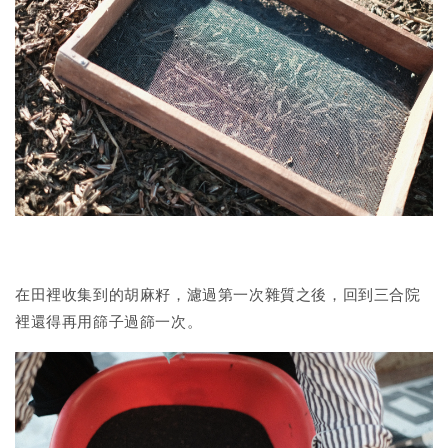
在田裡收集到的胡麻籽，濾過第一次雜質之後，回到三合院
裡還得再用篩子過篩一次。