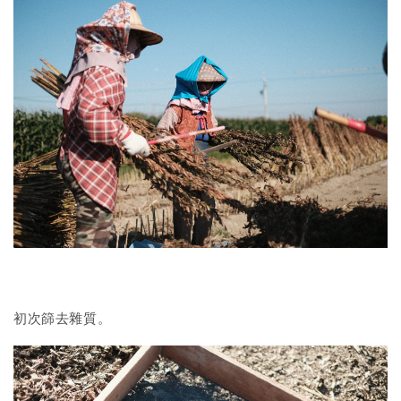
初次篩去雜質。