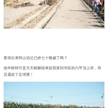
看得出來阿山伯父已經七十幾歲了嗎？
他年輕時可是天天騎腳踏車從西港到市區的六甲頂上班，而
且還組了足球隊！