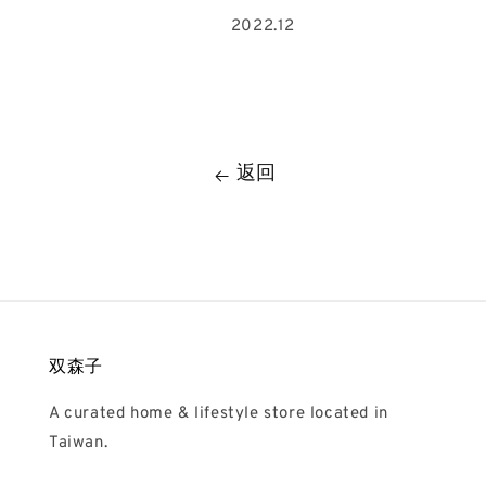
2022.12
返回
双森子
A curated home & lifestyle store located in
Taiwan.