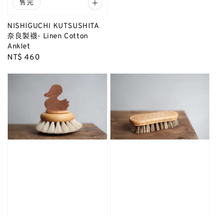
售完
NISHIGUCHI KUTSUSHITA
奈良製襪- Linen Cotton
Anklet
Regular
NT$ 460
price