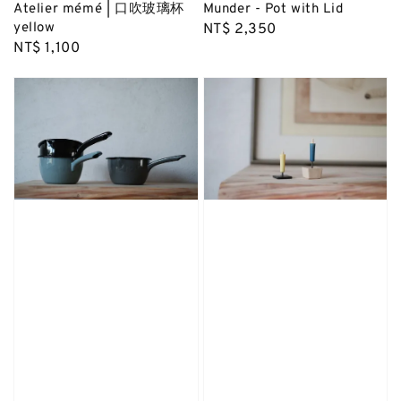
Atelier mémé | 口吹玻璃杯
Munder - Pot with Lid
yellow
Regular
NT$ 2,350
Regular
NT$ 1,100
price
price