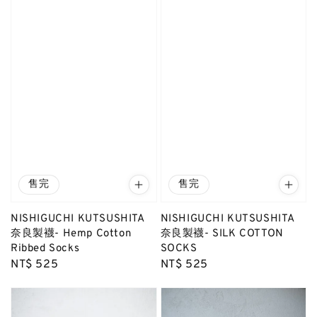
售完
售完
NISHIGUCHI KUTSUSHITA
NISHIGUCHI KUTSUSHITA
奈良製襪- Hemp Cotton
奈良製襪- SILK COTTON
Ribbed Socks
SOCKS
Regular
NT$ 525
Regular
NT$ 525
price
price