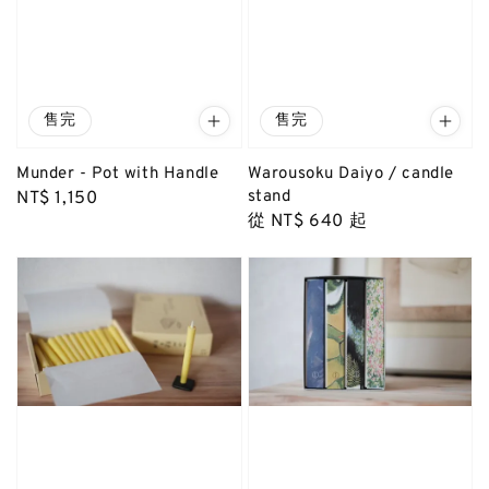
售完
售完
Munder - Pot with Handle
Warousoku Daiyo / candle
stand
Regular
NT$ 1,150
Regular
從
NT$ 640
起
price
price