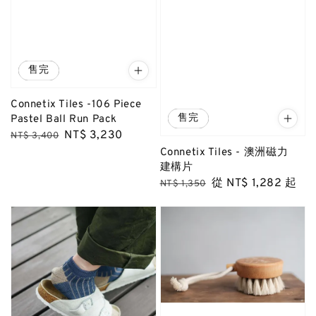
優惠
售完
Connetix Tiles -106 Piece
優惠
售完
Pastel Ball Run Pack
Regular
Sale
NT$ 3,230
NT$ 3,400
price
price
Connetix Tiles - 澳洲磁力
建構片
Regular
Sale
從
NT$ 1,282
起
NT$ 1,350
price
price