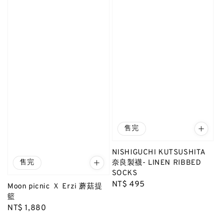
售完
NISHIGUCHI KUTSUSHITA
售完
奈良製襪- LINEN RIBBED
SOCKS
Regular
NT$ 495
Moon picnic Ｘ Erzi 蘑菇提
price
籃
Regular
NT$ 1,880
price