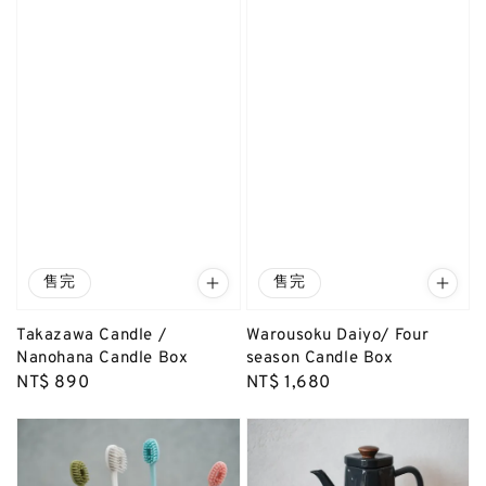
售完
售完
Takazawa Candle /
Warousoku Daiyo/ Four
Nanohana Candle Box
season Candle Box
Regular
NT$ 890
Regular
NT$ 1,680
price
price