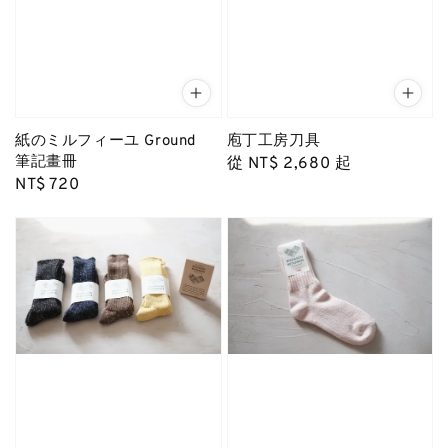
紙のミルフィーユ Ground
庖丁工房刀具
筆記畫冊
Regular
從
NT$ 2,680
起
Regular
NT$ 720
price
price