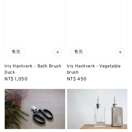
售完
售完
Iris Hantverk - Bath Brush
Iris Hantverk - Vegetable
Duck
brush
Regular
NT$ 1,050
Regular
NT$ 450
price
price