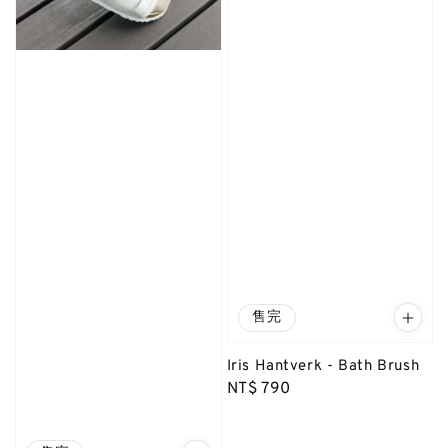
售完
Iris Hantverk - Bath Brush
Regular
NT$ 790
price