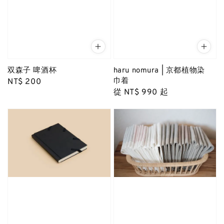
双森子 啤酒杯
haru nomura | 京都植物染
巾着
Regular
NT$ 200
Regular
從
NT$ 990
起
price
price