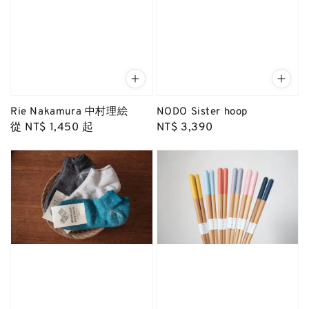
Rie Nakamura 中村理絵
NODO Sister hoop
Regular
從
NT$ 1,450
起
Regular
NT$ 3,390
price
price