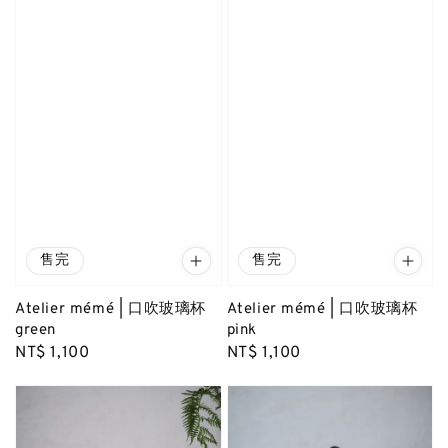
售完
售完
Atelier mémé | 口吹玻璃杯
Atelier mémé | 口吹玻璃杯
green
pink
Regular
NT$ 1,100
Regular
NT$ 1,100
price
price