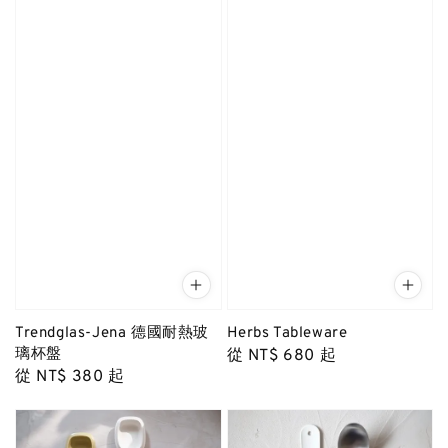
Trendglas-Jena 德國耐熱玻
Herbs Tableware
璃杯盤
Regular
從
NT$ 680
起
Regular
從
NT$ 380
起
price
price