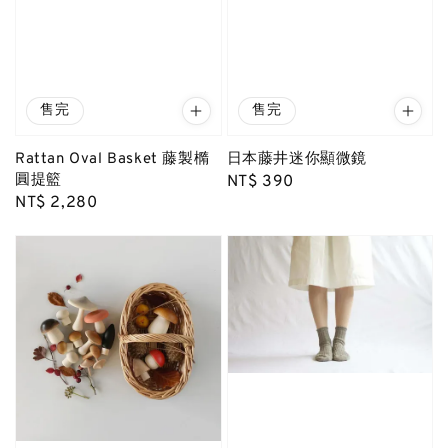
售完
售完
Rattan Oval Basket 藤製橢
日本藤井迷你顯微鏡
圓提籃
Regular
NT$ 390
Regular
NT$ 2,280
price
price