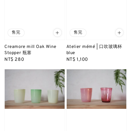
售完
售完
Creamore mill Oak Wine
Atelier mémé | 口吹玻璃杯
Stopper 瓶塞
blue
Regular
NT$ 280
Regular
NT$ 1,100
price
price