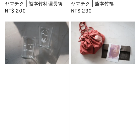
ヤマチク | 熊本竹料理長筷
ヤマチク | 熊本竹筷
Regular
NT$ 200
Regular
NT$ 230
price
price