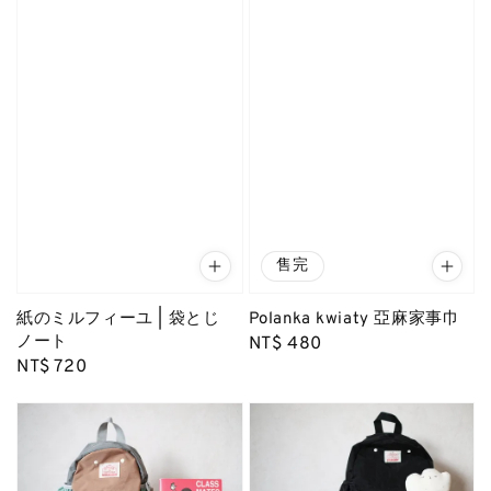
售完
紙のミルフィーユ | 袋とじ
Polanka kwiaty 亞麻家事巾
ノート
Regular
NT$ 480
Regular
NT$ 720
price
price