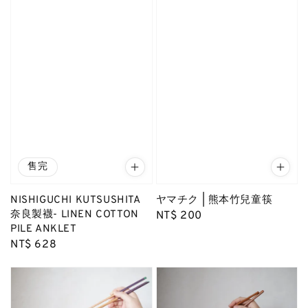
售完
NISHIGUCHI KUTSUSHITA
ヤマチク | 熊本竹兒童筷
奈良製襪- LINEN COTTON
Regular
NT$ 200
PILE ANKLET
price
Regular
NT$ 628
price