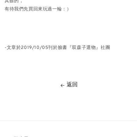
其餘的，
有待我們先買回來玩過一輪：）
-文章於2019/10/05刊於臉書『双森子選物』社團
返回