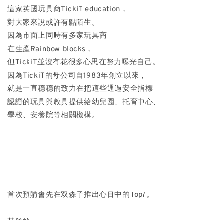
這家英國玩具商TickiT education，
對大家來說或許有點陌生。
因為市面上同時有多家玩具商
在生產Rainbow blocks，
但TickiT並沒有花很多心思在努力曝光自己。
因為TickiT的母公司自1983年創立以來，
就是一直穩穩的致力在把這些通過安全指標
認證的玩具與教具提供給幼兒園、托育中心、
學校、安養院等相關機構。
首次預購會先在双森子推出心目中的Top7。