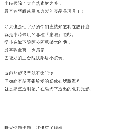
小時候除了大自然素材之外，
最喜歡塑膠或壓克力製的亮晶晶玩具了！
如果也是七字頭的你們應該知道我在說什麼，
就是小時候玩的那種『扁扁』遊戲。
從小在鄉下讓阿公阿罵帶大的我，
最喜歡拿著一盒扁扁
去後頭的三合院找鄰居小孩玩。
遊戲的經過早就不復記憶，
但始終有幾幕很珍愛的影像在我腦海裡:
就是那些透明塑片在陽光下透出的色彩光影。
時光快轉快轉，我也當了媽媽，