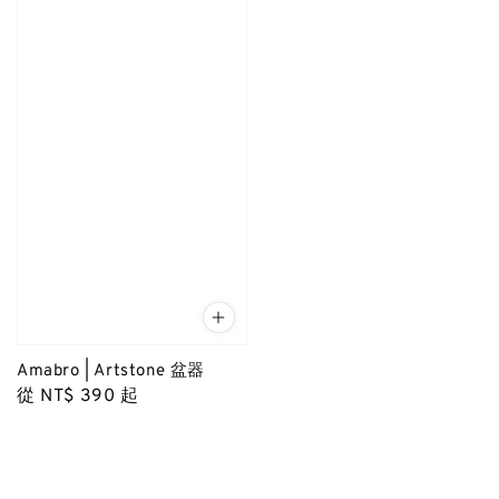
Amabro | Artstone 盆器
Regular
從
NT$ 390
起
price