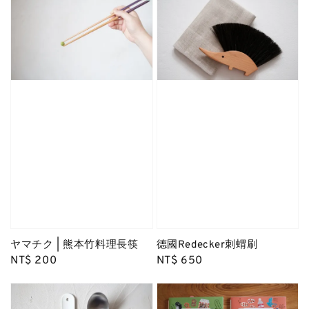
ヤマチク | 熊本竹料理長筷
德國Redecker刺蝟刷
Regular
NT$ 200
Regular
NT$ 650
price
price