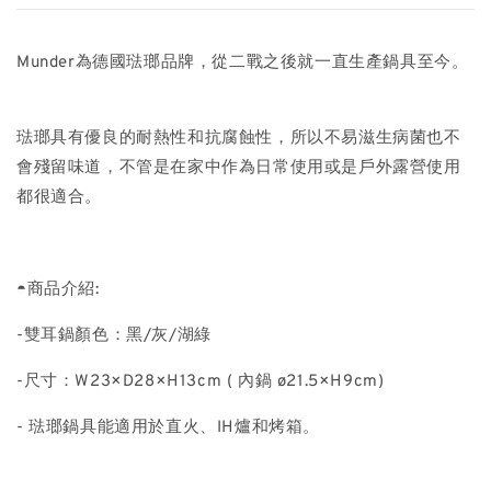
Munder為德國琺瑯品牌，從二戰之後就一直生產鍋具至今。
琺瑯具有優良的耐熱性和抗腐蝕性，所以不易滋生病菌也不
會殘留味道，不管是在家中作為日常使用或是戶外露營使用
都很適合。
◓商品介紹:
-雙耳鍋顏色：黑/灰/湖綠
-尺寸：W23×D28×H13cm ( 內鍋 ø21.5×H9cm)
- 琺瑯鍋具能適用於直火、IH爐和烤箱。