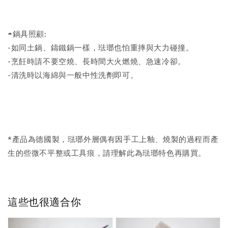
◓鍋具照顧:
-如同土鍋、鑄鐵鍋一樣，琺瑯也怕重摔與大力碰撞。
-烹飪時請不要空燒、長時間大火燃燒、急速冷卻。
-清洗時以海綿與一般中性洗劑即可。
*產品為德國製，琺瑯外層偶有因手工上釉、燒製的過程而產
生的些微不平整或工具痕，請理解此為琺瑯特色再購買。
這些也很適合你