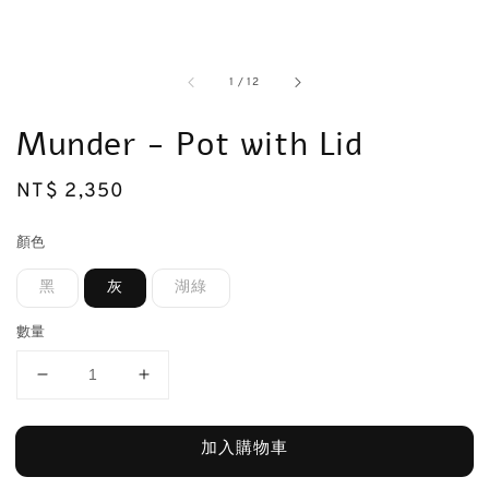
1
/
12
Munder - Pot with Lid
Regular
NT$ 2,350
price
顏色
黑
灰
湖綠
數量
加入購物車