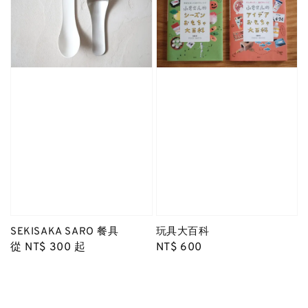
SEKISAKA SARO 餐具
玩具大百科
Regular
從
NT$ 300
起
Regular
NT$ 600
price
price