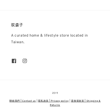
双森子
A curated home & lifestyle store located in
Taiwan.
2019
聯絡我們 | Contact us
|
隱私政策 | Privacy policy
|
退換貨政策 | Shipping &
Returns