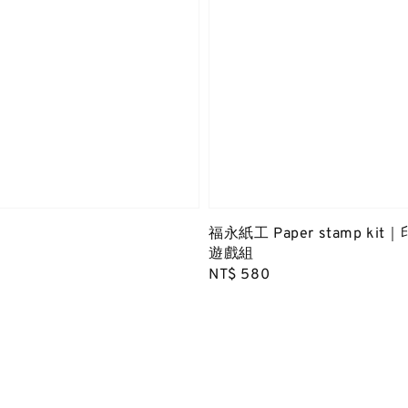
福永紙工 Paper stamp ki
遊戲組
Regular
NT$ 580
price