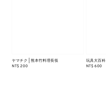
ヤマチク | 熊本竹料理長筷
玩具大百科
Regular
NT$ 200
Regular
NT$ 600
price
price