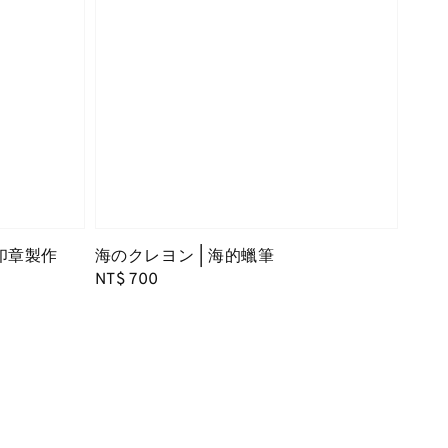
t｜印章製作
海のクレヨン | 海的蠟筆
Regular
NT$ 700
price