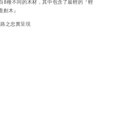
來自8種不同的木材，其中包含了最輕的『輕
癒創木』
紋路之忠實呈現