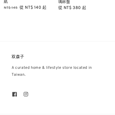
紙
璃杯盤
Regular
Sale
從
NT$ 140
起
Regular
從
NT$ 380
起
NT$ 145
price
price
price
双森子
A curated home & lifestyle store located in
Taiwan.