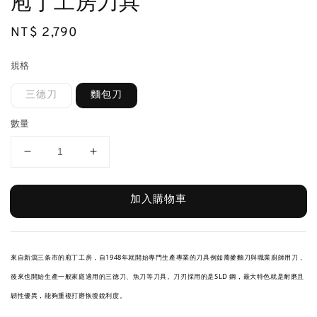
庖丁工房刀具
Regular
NT$ 2,790
price
規格
三德刀
麵包刀
數量
加入購物車
來自新瀉三条市的庖丁工房，自1948年就開始專門生產專業的刀具例如蕎麥麵刀與職業廚師用刀，
後來也開始生產一般家庭適用的三德刀、魚刀等刀具。刀刃採用的是SLD 鋼，最大特色就是耐磨且
韌性優異，能夠重複打磨恢復銳利度。