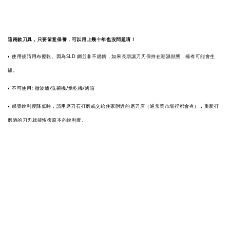
這兩款刀具，只要留意保養，可以用上幾十年也沒問題唷！
◐ 使用後請用布擦乾。因為SLD 鋼並非不銹鋼，如果長期讓刀刃保持在潮濕狀態，極有可能會生
鏽。
◐ 不可使用: 微波爐/洗碗機/烘乾機/烤箱
◐ 感覺銳利度降低時，請用磨刀石打磨或交給住家附近的磨刀店（通常菜市場裡都會有），重新打
磨過的刀刃就能恢復原本的銳利度。