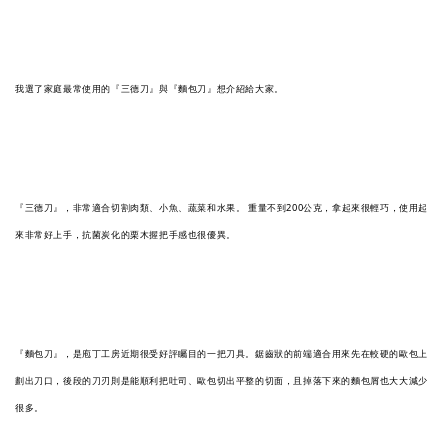
我選了家庭最常使用的『三德刀』與『麵包刀』想介紹給大家。
『三德刀』，非常適合切割肉類、小魚、蔬菜和水果。 重量不到200公克，拿起來很輕巧，使用起
來非常好上手，抗菌炭化的栗木握把手感也很優異。
『麵包刀』，是庖丁工房近期很受好評矚目的一把刀具。鋸齒狀的前端適合用來先在較硬的歐包上
劃出刀口，後段的刀刃則是能順利把吐司、歐包切出平整的切面，且掉落下來的麵包屑也大大減少
很多。