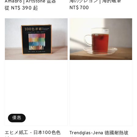
海のクレヨン | 海的蠟筆
Amabro | Artstone 盆器
Regular
NT$ 700
Regular
從
NT$ 390
起
price
price
優惠
エヒメ紙工 - 日本100色色
Trendglas-Jena 德國耐熱玻