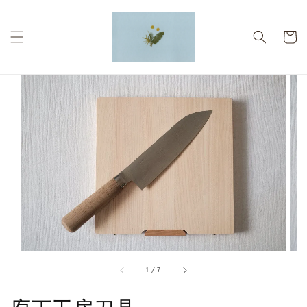
1
/
7