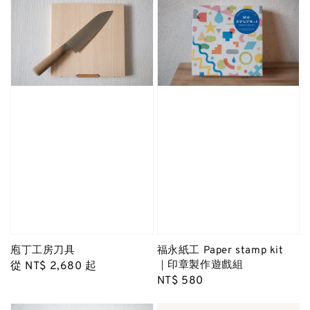
庖丁工房刀具
福永紙工 Paper stamp kit
｜印章製作遊戲組
Regular
從
NT$ 2,680
起
Regular
NT$ 580
price
price