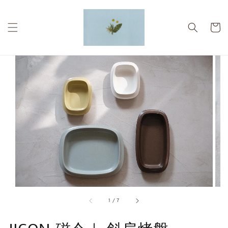
1
/
7