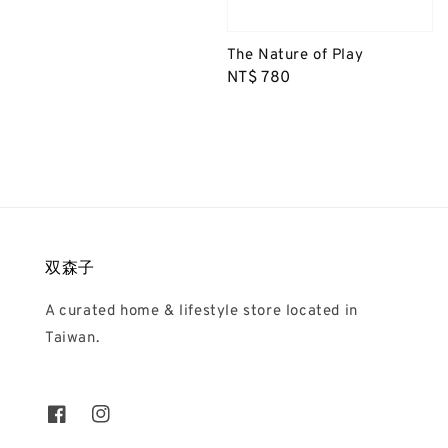
The Nature of Play
Regular
NT$ 780
price
双森子
A curated home & lifestyle store located in
Taiwan.