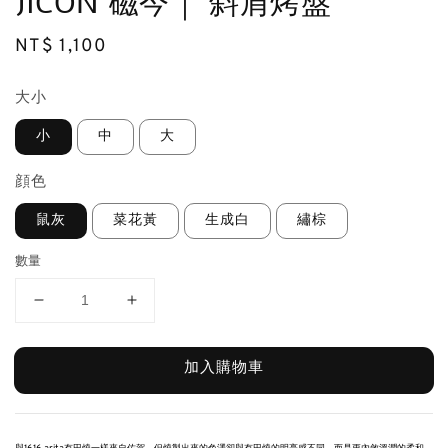
JICON 磁今｜ 斜肩烤盤
Regular
NT$ 1,100
price
大小
小
中
大
顔色
鼠灰
菜花黃
生成白
繡棕
數量
加入購物車