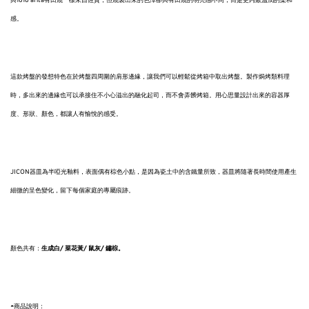
與1616 arita有田燒一樣來自佐賀，但燒製出來的色澤卻與有田燒的明亮感不同，而是更內斂溫潤的柔和
感。
這款烤盤的發想特色在於烤盤四周圍的肩形邊緣，讓我們可以輕鬆從烤箱中取出烤盤。製作焗烤類料理
時，多出來的邊緣也可以承接住不小心溢出的融化起司，而不會弄髒烤箱。用心思量設計出來的容器厚
度、形狀、顏色，都讓人有愉悅的感受。
JICON器皿為半啞光釉料，表面偶有棕色小點，是因為瓷土中的含鐵量所致，器皿將隨著長時間使用產生
細微的呈色變化，留下每個家庭的專屬痕跡。
顏色共有：
生成白/ 菜花黃/ 鼠灰/ 鏽棕。
◓商品說明：