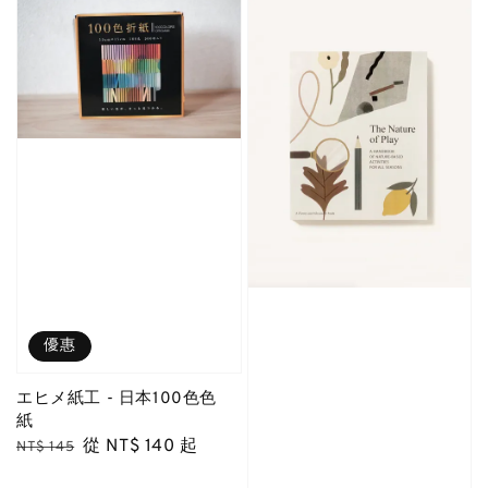
優惠
エヒメ紙工 - 日本100色色
紙
Regular
Sale
從
NT$ 140
起
NT$ 145
price
price