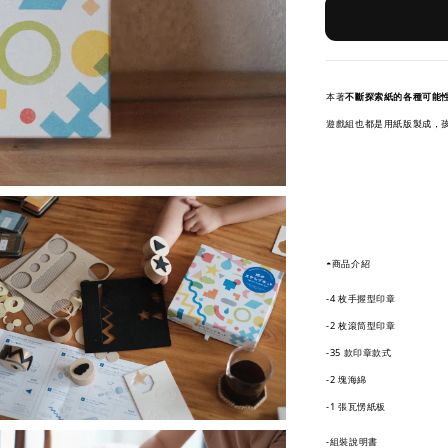
本著
不斷探索紙的各種可能
遊戲組也都是用紙版製成，
◓商品介紹
-4 枚手握型印章
-2 枚滾筒型印章
-35 款印章款式
-2 塊海綿
-1 張瓦愣紙板
-組裝說明書