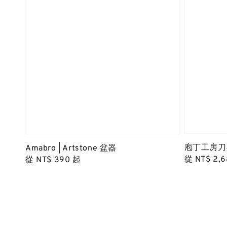
庖丁工房刀
Amabro | Artstone 盆器
Regular
從
NT$ 2,
Regular
從
NT$ 390
起
price
price