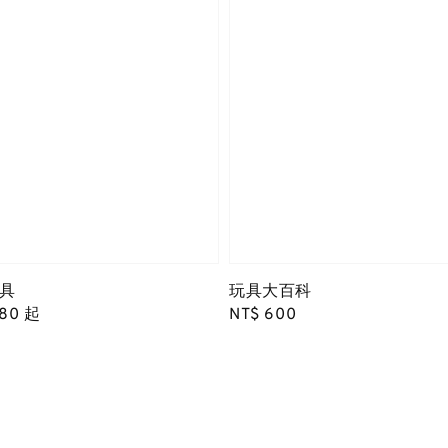
具
玩具大百科
680
起
Regular
NT$ 600
price