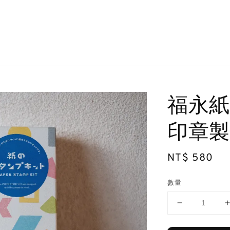
福永紙工 
印章製
Regular
NT$ 580
price
數量