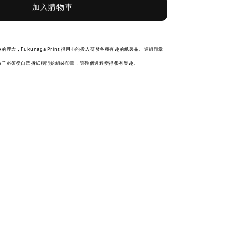
加入購物車
性
的理念，Fukunaga Print 很用心的投入研發各種有趣的紙製品。這組印章
孩子必須從自己拆紙模開始組裝印章，讓整個過程變得很有樂趣。