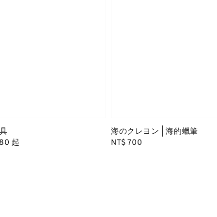
具
海のクレヨン | 海的蠟筆
680
起
Regular
NT$ 700
price