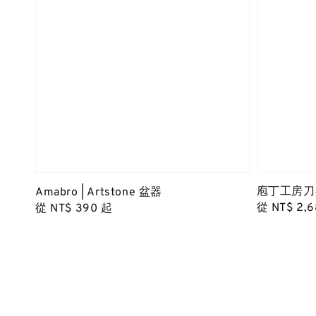
庖丁工房刀
Amabro | Artstone 盆器
Regular
從
NT$ 2,
Regular
從
NT$ 390
起
price
price