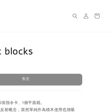
c blocks
售完
售完
15張指令卡、1個平面鏡。
稱反射概念，當然單純作為積木使用也很吸