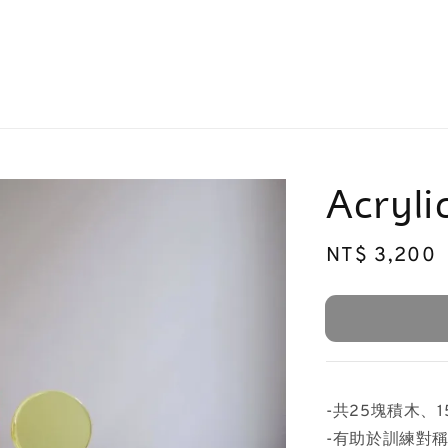
Acryli
Regular
NT$ 3,200
price
-共25塊積木、
-有助於訓練對