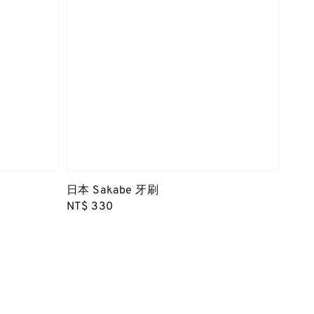
日本 Sakabe 牙刷
Regular
NT$ 330
price