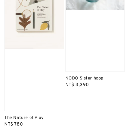
NODO Sister hoop
Regular
NT$ 3,390
price
The Nature of Play
Regular
NT$ 780