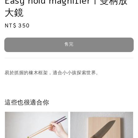
Easy hold magnifier | 雙柄放
大鏡
Regular
NT$ 350
售完
price
售完
易於抓握的橡木框架，適合小小孩探索世界。
這些也很適合你