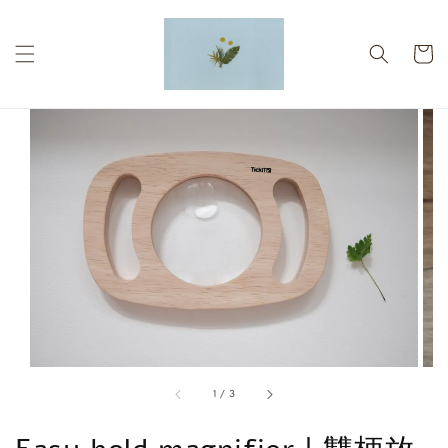
1
/
3