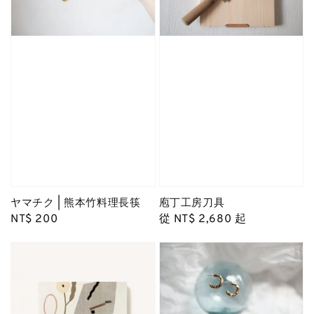
ヤマチク | 熊本竹料理長筷
庖丁工房刀具
Regular
NT$ 200
Regular
從
NT$ 2,680
起
price
price