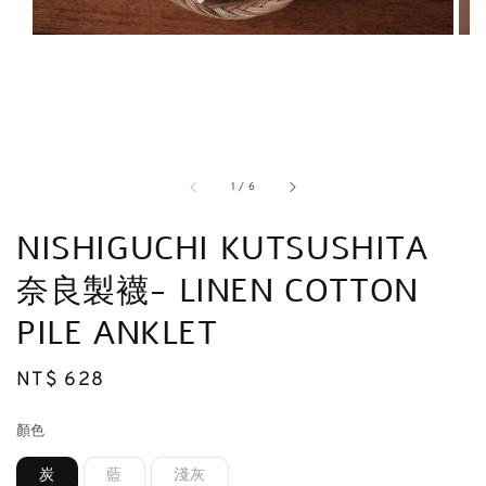
1
/
6
NISHIGUCHI KUTSUSHITA
奈良製襪- LINEN COTTON
PILE ANKLET
Regular
NT$ 628
售完
price
顏色
炭
藍
淺灰