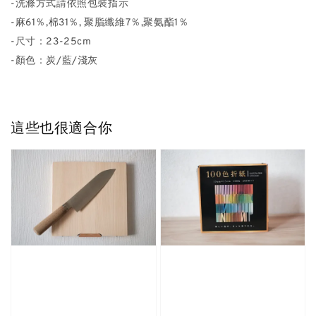
-洗滌方式請依照包裝指示
-麻61％,棉31％, 聚脂纖維7％,聚氨酯1％
-尺寸：23-25cm
-顏色：炭/藍/淺灰
這些也很適合你