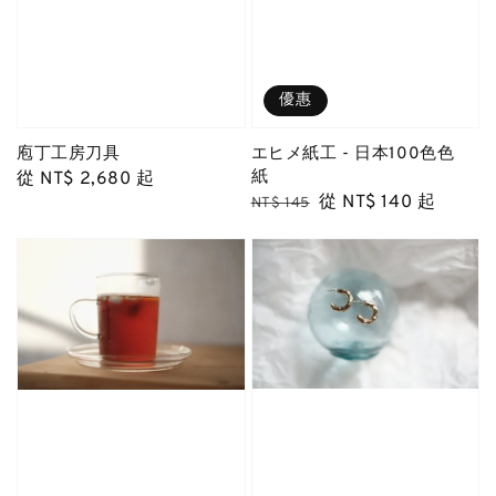
優惠
庖丁工房刀具
エヒメ紙工 - 日本100色色
紙
Regular
從
NT$ 2,680
起
Regular
Sale
從
NT$ 140
起
price
NT$ 145
price
price