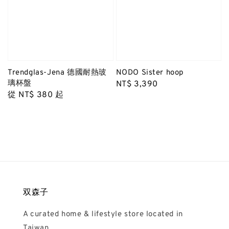
NODO Sister hoop
Trendglas-Jena 德國耐熱玻
璃杯盤
Regular
NT$ 3,390
Regular
從
NT$ 380
起
price
price
双森子
A curated home & lifestyle store located in
Taiwan.