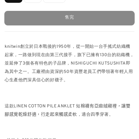
售完
knitwin創立於日本戰後的1950年，從一開始一台手搖式紡織機
起家，一路做到現在由第三代接手，旗下已擁有130台的紡織機，
並延伸了3個各有特色的子品牌，NISHIGUCHI KUTSUSHITA即
為其中之一。工廠裡由資深的50年資歷老員工們帶領著年輕人用
心生產他們深具信心的好襪子。
這款LINEN COTTON PILE ANKLET 短
棉襪有亞麻絨襯裡，讓雙
腳感覺乾燥舒適，行走起來觸感
柔軟，適合四季穿著。