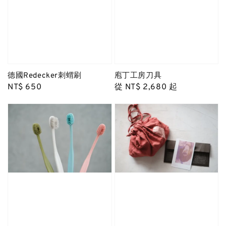
德國Redecker刺蝟刷
庖丁工房刀具
Regular
NT$ 650
Regular
從
NT$ 2,680
起
price
price