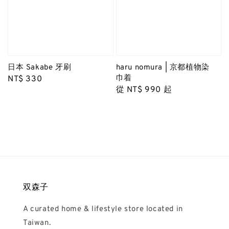
日本 Sakabe 牙刷
haru nomura | 京都植物染
巾着
Regular
NT$ 330
Regular
從
NT$ 990
起
price
price
双森子
A curated home & lifestyle store located in
Taiwan.