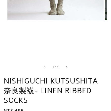
1
/
6
NISHIGUCHI KUTSUSHITA
奈良製襪- LINEN RIBBED
SOCKS