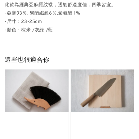
此款為經典亞麻羅紋襪，透氣舒適度佳，四季皆宜。
-亞麻93％, 聚酯纖維6％,聚氨酯 1%
-尺寸：23-25cm
-顏色：棕米 /灰綠 /藍
這些也很適合你