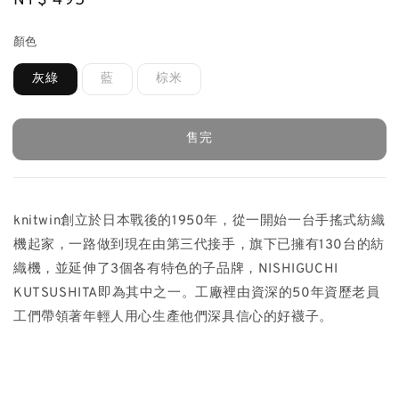
Regular
NT$ 495
售完
price
顏色
灰綠
藍
棕米
售完
knitwin創立於日本戰後的1950年，從一開始一台手搖式紡織
機起家，一路做到現在由第三代接手，旗下已擁有130台的紡
織機，並延伸了3個各有特色的子品牌，NISHIGUCHI
KUTSUSHITA即為其中之一。工廠裡由資深的50年資歷老員
工們帶領著年輕人用心生產他們深具信心的好襪子。