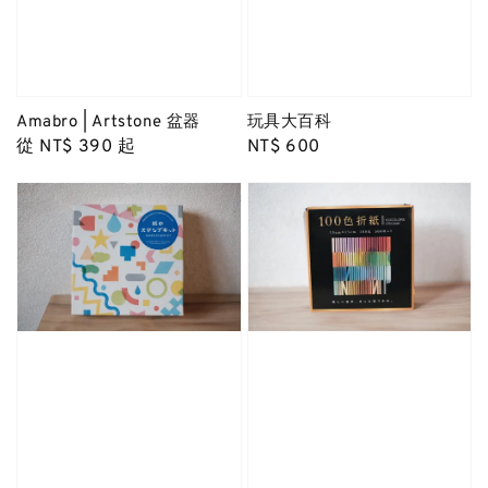
玩具大百科
Amabro | Artstone 盆器
Regular
NT$ 600
Regular
從
NT$ 390
起
price
price