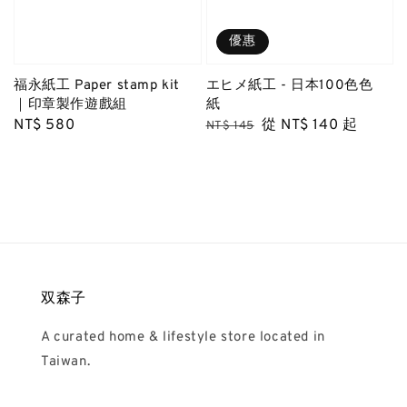
優惠
福永紙工 Paper stamp kit
エヒメ紙工 - 日本100色色
｜印章製作遊戲組
紙
Regular
NT$ 580
Regular
Sale
從
NT$ 140
起
NT$ 145
price
price
price
双森子
A curated home & lifestyle store located in
Taiwan.