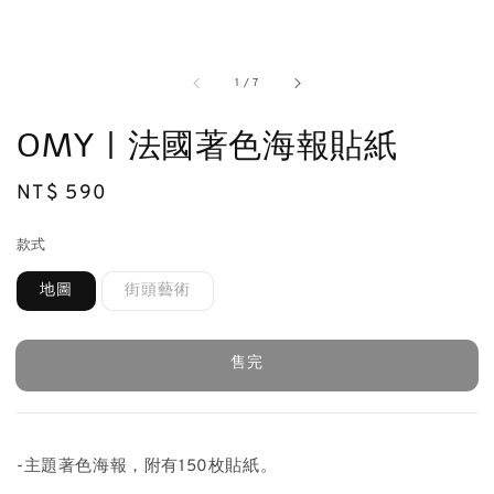
1
/
7
OMY | 法國著色海報貼紙
Regular
NT$ 590
售完
price
款式
地圖
街頭藝術
售完
-主題著色海報，附有150枚貼紙。